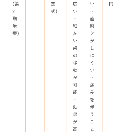
(第
定
広
い
円
2
式)
い
・
期
・
歯
治
細
磨
療)
か
き
い
が
歯
し
の
に
移
く
動
い
が
・
可
痛
能
み
・
を
効
伴
果
う
が
こ
高
と