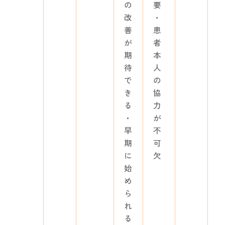
の
要
改
・
善
患
が
者
期
本
待
人
で
の
き
協
る
力
・
が
早
不
期
可
に
欠
始
め
ら
れ
る