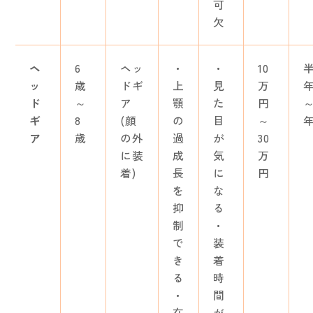
可
欠
ヘ
6
ヘッ
・
・
10
ッ
歳
ドギ
上
見
万
ド
～
ア
顎
た
円
～
ギ
8
(顔
の
目
～
ア
歳
の外
過
が
30
に装
成
気
万
着)
長
に
円
を
な
抑
る
制
・
で
装
き
着
る
時
・
間
在
が