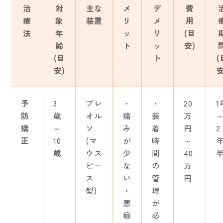
治
対
主な
メ
デ
費
療
象
装置
リ
メ
用
法
年
ッ
リ
(目
齢
ト
ッ
安)
(目
ト
(
安)
安
予
3
プレ
・
・
20
1
防
歳
オル
痛
装
万
矯
～
ソ
み
着
円
2
正
10
(マ
が
時
～
歳
ウス
少
間
40
ピー
な
の
万
ス
い
管
円
型)
・
理
悪
が
癖
必