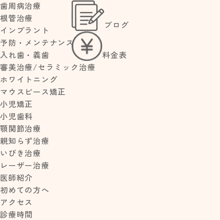
歯周病治療
根管治療
ブログ
>
>
インプラント
HOME
ブログ
【乳歯に隙間がない】永久歯の歯並びは大丈夫？矯正はいつから？年
予防・メンテナンス
料金表
入れ歯・義歯
審美治療/セラミック治療
ホワイトニング
【乳歯に隙間がない】永久歯の歯並び
マウスピース矯正
大丈夫？矯正はいつから？年齢別の対
小児矯正
法を解説
小児歯科
顎関節治療
2025.07.15
親知らず治療
いびき治療
「子どもの乳歯がぎっしり詰まって生えている…」
レーザー治療
「1歳半や3歳児健診で、歯の隙間がないことを指摘
医師紹介
た…」
初めての方へ
お子さんの歯を見て、このように感じていませんか。
アクセス
この記事では、熊本県熊本市南区にあるかどおか歯科
診療時間
が、乳歯に隙間がない場合の影響から、ご家庭ででき