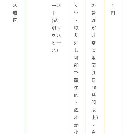
ス
ース
く
の
万
矯
ト
い
管
円
正
(透
・
理
明マ
取
が
ウス
り
非
ピー
外
常
ス)
し
に
可
重
能
要
で
(1
衛
日
生
20
的
時
・
間
痛
以
み
上)
が
・
少
自