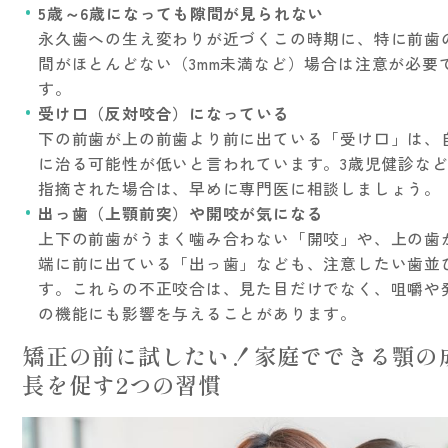
5歳～6歳になっても隙間が見られない
永久歯への生え変わりが近づくこの時期に、特に前歯
間がほとんどない（3mm未満など）場合は注意が必要
す。
受け口（反対咬合）になっている
下の前歯が上の前歯より前に出ている「受け口」は、
に治る可能性が低いと言われています。3歳児健診な
指摘された場合は、早めに専門医に相談しましょう。
出っ歯（上顎前突）や開咬が気になる
上下の前歯がうまく噛み合わない「開咬」や、上の歯
端に前に出ている「出っ歯」なども、注意したい歯並
す。これらの不正咬合は、見た目だけでなく、咀嚼や
の機能にも影響を与えることがあります。
矯正の前に試したい！家庭でできる顎の
長を促す2つの習慣