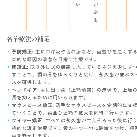
い
が
あ
る
各治療法の補足
予防矯正
: 主に口呼吸や舌の癖など、歯並びを悪くす
本的な原因の改善を目指す治療です。
床矯正
: 取り外し式の装置に入っているネジを少しず
すことで、顎の骨をゆっくりと広げ、永久歯が並ぶス
スを確保します。
ヘッドギア
: 主に出っ歯（上顎前突）の症例で、上顎
長を抑えるために用いられます。
マウスピース矯正
: 透明なマウスピースを定期的に交
ていくことで、歯並びと顎の拡大を同時に行います。
ワイヤー矯正
: すべての永久歯が生えそろった後に行
格的な矯正治療です。歯の一つ一つに装置をつけ、精
歯を動かします。