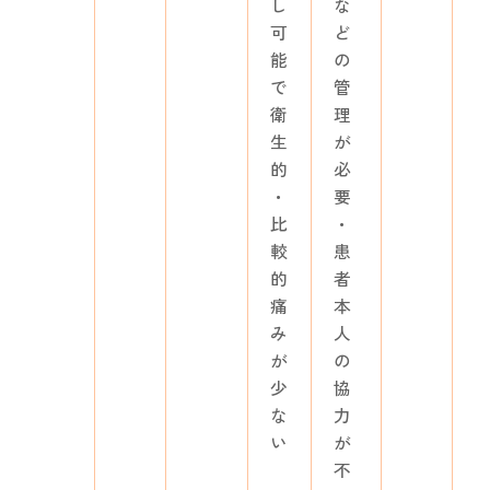
し
な
可
ど
能
の
で
管
衛
理
生
が
的
必
・
要
比
・
較
患
的
者
痛
本
み
人
が
の
少
協
な
力
い
が
不