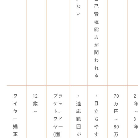
な
己
い
管
理
能
力
が
問
わ
れ
る
ワ
12
ブラ
・
・
70
2
イ
歳
ケッ
適
目
万
ヤ
～
ト、
応
立
円
ー
ワイ
範
ち
～
3
矯
ヤー
囲
や
80
正
(固
が
す
万