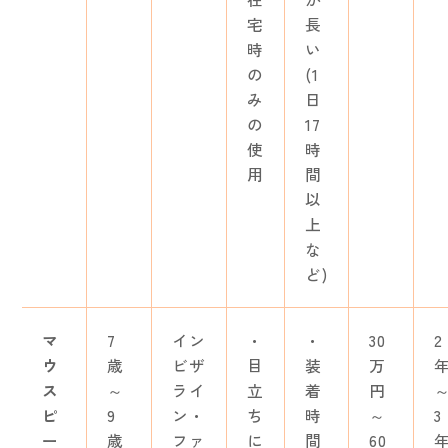
宅
長
時
い
の
(1
み
日
の
17
使
時
用
間
以
上
な
ど)
マ
7
イン
・
・
30
2
ウ
歳
ビザ
目
装
万
ス
～
ライ
立
着
円
ピ
9
ン・
ち
時
～
3
ー
歳
ファ
に
間
60