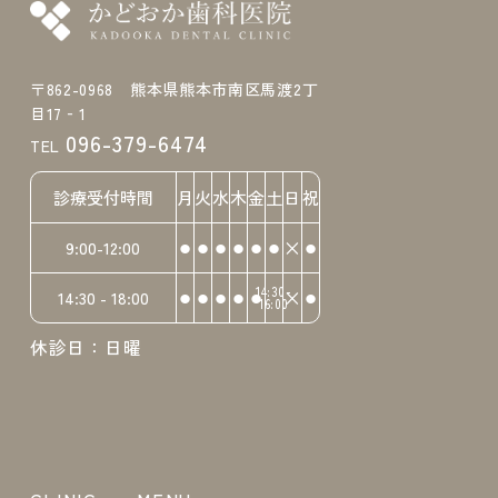
〒862-0968 熊本県熊本市南区馬渡2丁
目17‐1
096-379-6474
TEL
診療受付時間
月
火
水
木
金
土
日
祝
⚫︎
⚫︎
⚫︎
⚫︎
⚫︎
⚫︎
×
⚫︎
9:00-12:00
⚫︎
⚫︎
⚫︎
⚫︎
⚫︎
14:30-
×
⚫︎
14:30 - 18:00
16:00
休診日：日曜