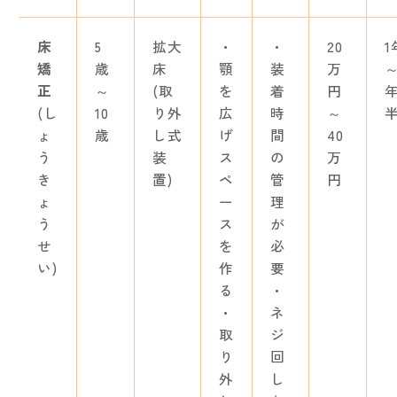
床
5
拡大
・
・
20
1
矯
歳
床
顎
装
万
～
正
～
(取
を
着
円
(し
10
り外
広
時
～
ょ
歳
し式
げ
間
40
う
装
ス
の
万
き
置)
ペ
管
円
ょ
ー
理
う
ス
が
せ
を
必
い)
作
要
る
・
・
ネ
取
ジ
り
回
外
し