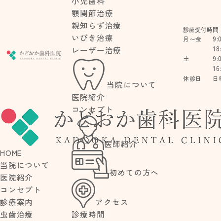
小児歯科
顎関節治療
親知らず治療
診療受付時間
いびき治療
9:
月〜金
18
レーザー治療
9:
土
16
休診日
日
当院について
医院紹介
コンセプト
BLOG
医師紹介
HOME
ブログ
当院について
初めての方へ
医院紹介
コンセプト
アクセス
診療案内
診療時間
虫歯治療