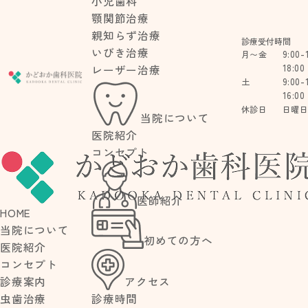
小児歯科
顎関節治療
親知らず治療
診療受付時間
いびき治療
9:00-
月〜金
18:00
レーザー治療
9:00-
土
16:00
休診日
日曜
当院について
医院紹介
コンセプト
BLOG
医師紹介
HOME
ブログ
当院について
初めての方へ
医院紹介
コンセプト
アクセス
診療案内
診療時間
虫歯治療