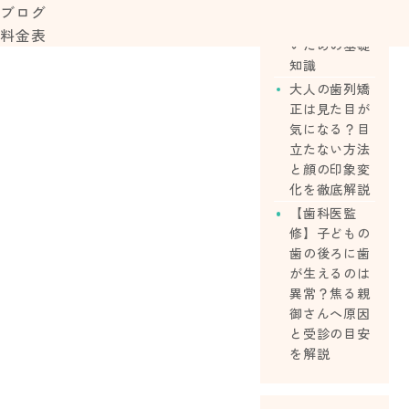
ら始める？費
ブログ
用や後悔しな
料金表
いための基礎
知識
大人の歯列矯
正は見た目が
気になる？目
立たない方法
と顔の印象変
化を徹底解説
【歯科医監
修】子どもの
歯の後ろに歯
が生えるのは
異常？焦る親
御さんへ原因
と受診の目安
を解説