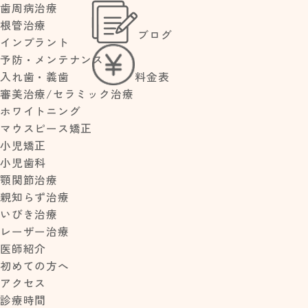
歯周病治療
根管治療
ブログ
>
>
インプラント
HOME
2015年
12月
予防・メンテナンス
料金表
入れ歯・義歯
審美治療/セラミック治療
ホワイトニング
NEW POST
マウスピース矯正
夏季休診のお
小児矯正
知らせ
2015.12.2
小児歯科
3
【歯茎の腫
顎関節治療
クリス
れ】放置して
親知らず治療
マスイ
大丈夫？すぐ
いびき治療
ルミネ
歯医者に行く
レーザー治療
べき症状と応
ーショ
医師紹介
急処置・治療
ン
法
初めての方へ
小児予防矯正
アクセス
とは？いつか
診療時間