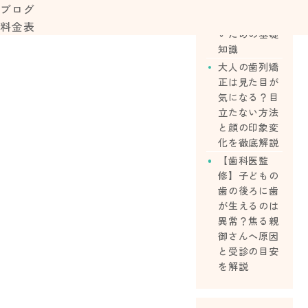
ら始める？費
ブログ
用や後悔しな
料金表
いための基礎
知識
大人の歯列矯
正は見た目が
気になる？目
立たない方法
と顔の印象変
化を徹底解説
【歯科医監
修】子どもの
歯の後ろに歯
が生えるのは
異常？焦る親
御さんへ原因
と受診の目安
を解説