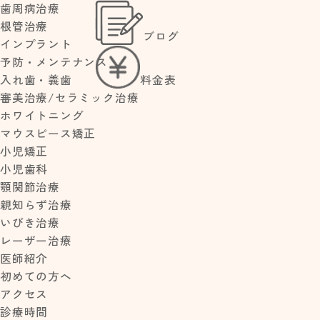
歯周病治療
根管治療
ブログ
>
>
インプラント
HOME
2016年
7月
予防・メンテナンス
料金表
入れ歯・義歯
審美治療/セラミック治療
ホワイトニング
NEW POST
マウスピース矯正
夏季休診のお
小児矯正
知らせ
2016.07.1
小児歯科
6
【歯茎の腫
顎関節治療
前髪
れ】放置して
親知らず治療
大丈夫？すぐ
いびき治療
歯医者に行く
レーザー治療
べき症状と応
医師紹介
急処置・治療
法
初めての方へ
小児予防矯正
アクセス
とは？いつか
診療時間