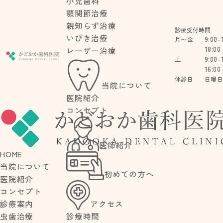
小児歯科
顎関節治療
親知らず治療
診療受付時間
いびき治療
9:00-
月〜金
18:00
レーザー治療
9:00-
土
16:00
休診日
日曜
当院について
医院紹介
コンセプト
BLOG
医師紹介
HOME
ブログ
当院について
初めての方へ
医院紹介
コンセプト
アクセス
診療案内
診療時間
虫歯治療