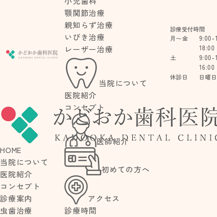
小児歯科
顎関節治療
親知らず治療
診療受付時間
いびき治療
9:00-
月〜金
18:00
レーザー治療
9:00-
土
16:00
休診日
日曜
当院について
医院紹介
コンセプト
BLOG
医師紹介
HOME
ブログ
当院について
初めての方へ
医院紹介
コンセプト
アクセス
診療案内
診療時間
虫歯治療