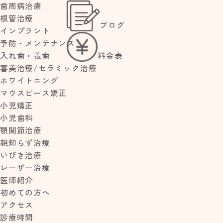
歯周病治療
根管治療
ブログ
>
>
インプラント
HOME
2016年
12月
予防・メンテナンス
料金表
入れ歯・義歯
審美治療/セラミック治療
ホワイトニング
NEW POST
マウスピース矯正
夏季休診のお
小児矯正
知らせ
2016.12.2
小児歯科
1
【歯茎の腫
顎関節治療
今年の
れ】放置して
親知らず治療
漢字
大丈夫？すぐ
いびき治療
歯医者に行く
レーザー治療
べき症状と応
医師紹介
急処置・治療
法
初めての方へ
小児予防矯正
アクセス
とは？いつか
診療時間