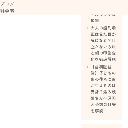
ら始める？費
ブログ
用や後悔しな
料金表
いための基礎
知識
大人の歯列矯
正は見た目が
気になる？目
立たない方法
と顔の印象変
化を徹底解説
【歯科医監
修】子どもの
歯の後ろに歯
が生えるのは
異常？焦る親
御さんへ原因
と受診の目安
を解説