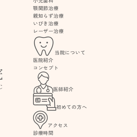
小児歯科
顎関節治療
親知らず治療
いびき治療
レーザー治療
当院について
医院紹介
G
コンセプト
医師紹介
初めての方へ
アクセス
診療時間