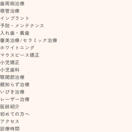
歯周病治療
根管治療
インプラント
>
>
HOME
2017年
5月
予防・メンテナンス
入れ歯・義歯
審美治療/セラミック治療
ホワイトニング
マウスピース矯正
小児矯正
小児歯科
2017.05.11
顎関節治療
初夏
親知らず治療
いびき治療
レーザー治療
医師紹介
初めての方へ
アクセス
診療時間