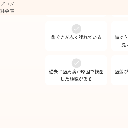
口臭が気になる、または周
起床
ブログ
囲から指摘された
料金表
歯ぐきが赤く腫れている
歯ぐ
見
過去に歯周病が原因で抜歯
歯並
した経験がある