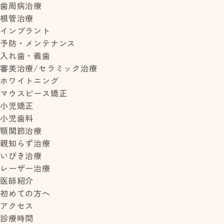
歯周病治療
根管治療
インプラント
>
>
HOME
診療内容
歯周病治療
予防・メンテナンス
入れ歯・義歯
審美治療/セラミック治療
ホワイトニング
マウスピース矯正
小児矯正
こ
小児歯科
顎関節治療
親知らず治療
いびき治療
歯周病セルフチェ
レーザー治療
医師紹介
初めての方へ
アクセス
診療時間