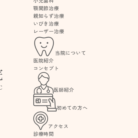
小児歯科
顎関節治療
親知らず治療
いびき治療
レーザー治療
当院について
医院紹介
ODON
コンセプト
医師紹介
療
初めての方へ
アクセス
診療時間