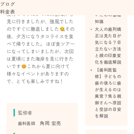
ら始める？費
ブログ
イスやプリンを食べました！１
用や後悔しな
料金表
度行ってみたかった糸島海岸も
いための基礎
見に行きましたが、強風でした
知識
のですぐに撤退しました
その
大人の歯列矯
正は見た目が
後、夕方になりタコライスを食
気になる？目
べて帰りました。 ほぼ食ツアー
立たない方法
になってしまいましたが、次回
と顔の印象変
は夏頃にまた海岸を見に行きた
化を徹底解説
いです
これから夏に向けて
【歯科医監
様々なイベントがありますの
修】子どもの
で、とても楽しみですね！
歯の後ろに歯
が生えるのは
異常？焦る親
御さんへ原因
と受診の目安
監修者
を解説
角岡 宏亮
歯科医師