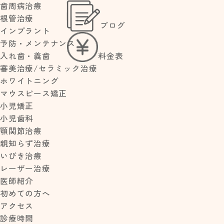
歯周病治療
根管治療
ブログ
>
>
インプラント
HOME
ブログ
糸島に行ってきました！
予防・メンテナンス
料金表
入れ歯・義歯
審美治療/セラミック治療
糸島に行ってきまし
ホワイトニング
NEW POST
た！
マウスピース矯正
夏季休診のお
小児矯正
2018.05.19
知らせ
小児歯科
【歯茎の腫
顎関節治療
受付の林田です。 先日、福岡県
れ】放置して
親知らず治療
の糸島に行きました！ 学生時代
大丈夫？すぐ
いびき治療
歯医者に行く
は福岡で過ごしていましたが、
レーザー治療
べき症状と応
糸島にははじめて行きました
医師紹介
急処置・治療
学生時代の友人とドライブをし
法
初めての方へ
ながら車で行きました
大型連
小児予防矯正
アクセス
休でしたのでどこのお店も行列
とは？いつか
診療時間
でしたが、糸島で有名なオムラ