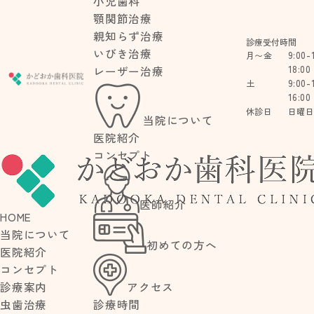
小児歯科
顎関節治療
親知らず治療
診療受付時間
いびき治療
9:00-
月〜金
18:00
レーザー治療
9:00-
土
16:00
休診日
日曜
当院について
医院紹介
コンセプト
BLOG
医師紹介
HOME
ブログ
当院について
初めての方へ
医院紹介
コンセプト
アクセス
診療案内
診療時間
虫歯治療