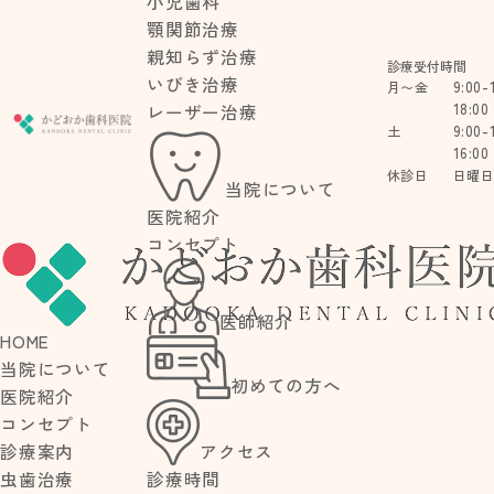
小児歯科
顎関節治療
親知らず治療
診療受付時間
いびき治療
9:00-
月〜金
18:00
レーザー治療
9:00-
土
16:00
休診日
日曜
当院について
医院紹介
コンセプト
BLOG
医師紹介
HOME
ブログ
当院について
初めての方へ
医院紹介
コンセプト
アクセス
診療案内
診療時間
虫歯治療