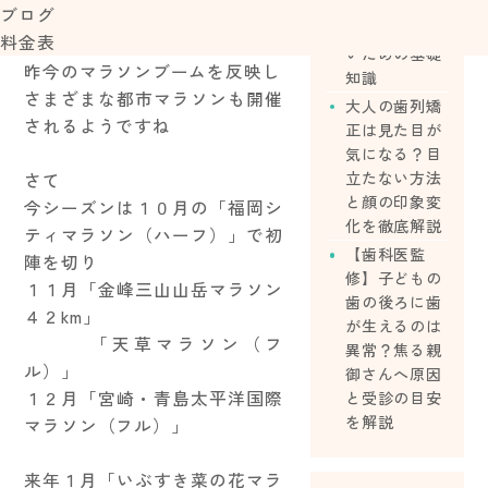
ら始める？費
ブログ
用や後悔しな
料金表
いための基礎
昨今のマラソンブームを反映し
知識
さまざまな都市マラソンも開催
大人の歯列矯
されるようですね
正は見た目が
気になる？目
立たない方法
さて
と顔の印象変
今シーズンは１０月の「福岡シ
化を徹底解説
ティマラソン（ハーフ）」で初
【歯科医監
陣を切り
修】子どもの
１１月「金峰三山山岳マラソン
歯の後ろに歯
４２km」
が生えるのは
「天草マラソン（フ
異常？焦る親
ル）」
御さんへ原因
１２月「宮崎・青島太平洋国際
と受診の目安
を解説
マラソン（フル）」
来年１月「いぶすき菜の花マラ