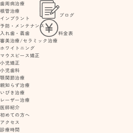
歯周病治療
根管治療
ブログ
>
>
インプラント
HOME
ブログ
ランニングコスト
予防・メンテナンス
料金表
入れ歯・義歯
審美治療/セラミック治療
ランニングコスト
ホワイトニング
NEW POST
マウスピース矯正
2011.08.19
夏季休診のお
小児矯正
知らせ
小児歯科
皆さんこんにちわ
【歯茎の腫
顎関節治療
れ】放置して
親知らず治療
走る技工士・牧村です
大丈夫？すぐ
いびき治療
歯医者に行く
レーザー治療
べき症状と応
医師紹介
急処置・治療
暑い夏が終わって涼しい季節が
法
初めての方へ
やってきたら
小児予防矯正
アクセス
いよいよマラソンシーズンが始
とは？いつか
診療時間
まります