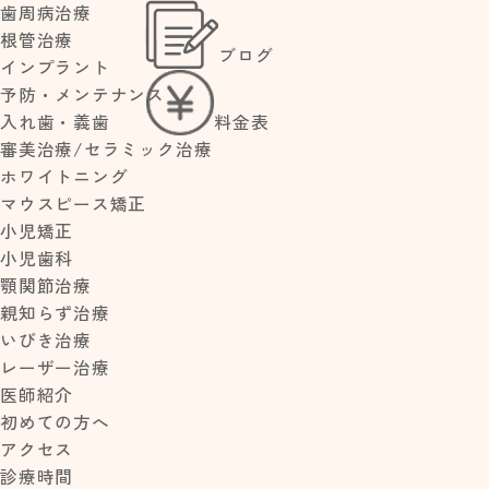
歯周病治療
根管治療
ブログ
>
インプラント
HOME
ブログ
予防・メンテナンス
料金表
入れ歯・義歯
審美治療/セラミック治療
ホワイトニング
マウスピース矯正
小児矯正
2025.03.18
小児歯科
子どもの口呼吸は歯並
顎関節治療
びを悪くする！？原因
親知らず治療
から改善策まで徹底解
いびき治療
説
レーザー治療
医師紹介
初めての方へ
アクセス
診療時間