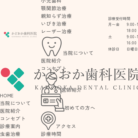
小児歯科
顎関節治療
親知らず治療
診療受付時間
いびき治療
9:00-
月〜金
18:00
レーザー治療
9:00-
土
16:00
休診日
日曜
当院について
医院紹介
コンセプト
BLOG
医師紹介
HOME
ブログ
当院について
初めての方へ
医院紹介
コンセプト
アクセス
診療案内
診療時間
虫歯治療