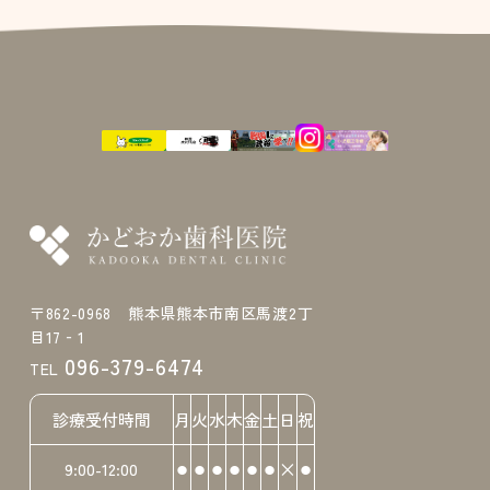
〒862-0968 熊本県熊本市南区馬渡2丁
目17‐1
096-379-6474
TEL
診療受付時間
月
火
水
木
金
土
日
祝
⚫︎
⚫︎
⚫︎
⚫︎
⚫︎
⚫︎
×
⚫︎
9:00-12:00