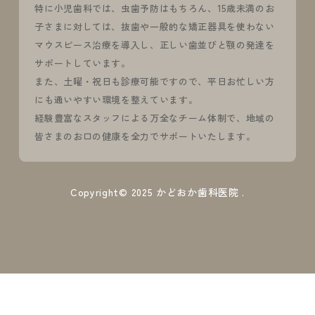
特に小児歯科では、虫歯予防はもちろん、15歳未満のお
子さまに対しては、抜歯や一般的な矯正器具を使わない
マウスピース治療を導入し、正しい歯並びと顎の発達を
サポートしています。
また、土曜・祝日も診療可能ですので、平日お忙しい方
にも通いやすい環境を整えています。
経験豊富なスタッフによる万全なチーム体制で、地域の
皆さまのお口の健康を全力でサポートいたします。
Copyright© 2025
かどおか歯科医院
.